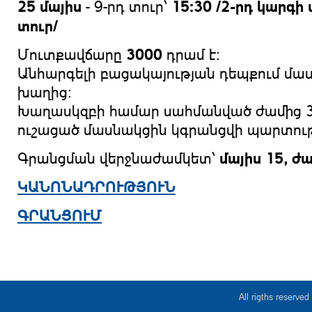
25 մայիս
15:30
/2-րդ կարգի
- 9-րդ տուր՝
տուր/
3000
Մուտքավճարը
դրամ է:
Անհարգելի բացակայության դեպքում մա
խաղից:
Խաղասկզբի համար սահմանված ժամից 3
ուշացած մասնակցին կգրանցվի պարտութ
մայիս
15, ժա
Գրանցման վերջնաժամկետ՝
ԿԱՆՈՆԱԴՐՈՒԹՅՈՒՆ
ԳՐԱՆՑՈՒՄ
All rigths reserv