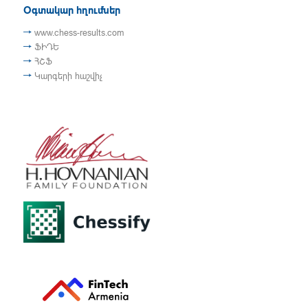
Օգտակար հղումներ
www.chess-results.com
ՖԻԴԵ
ՀՇՖ
Կարգերի հաշվիչ