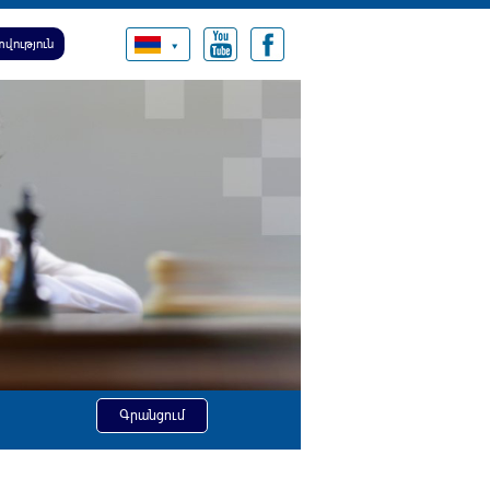
վություն
Գրանցում