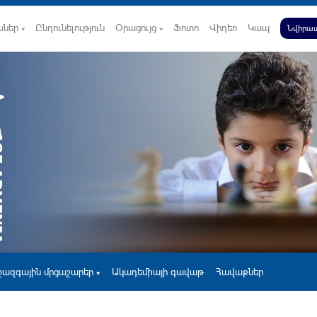
աներ
Ընդունելություն
Օրացույց
Ֆոտո
Վիդեո
Կապ
Նվիրատ
ջազգային մրցաշարեր
Ակադեմիայի գավաթ
Հավաքներ