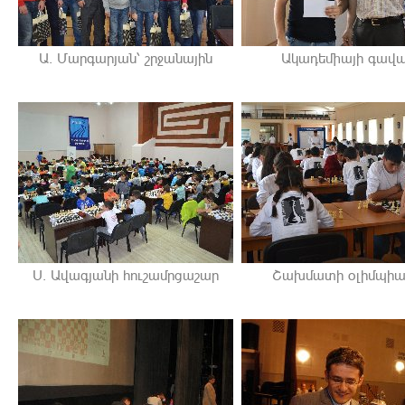
Ա. Մարգարյան՝ շրջանային
Ակադեմիայի գավ
Ս. Ավագյանի հուշամրցաշար
Շախմատի օլիմպի