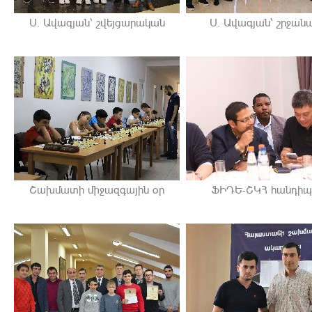
Ս. Ավագյան՝ շվեյցարական
Ս. Ավագյան՝ շրջանա
Շախմատի միջազգային օր
ՖԻԴԵ-ՇԿՀ հանդիպ