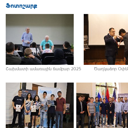
Ֆոտոշարք
Շախմատի ամառային ճամբար 2025
Ծաղկաձոր Օփե