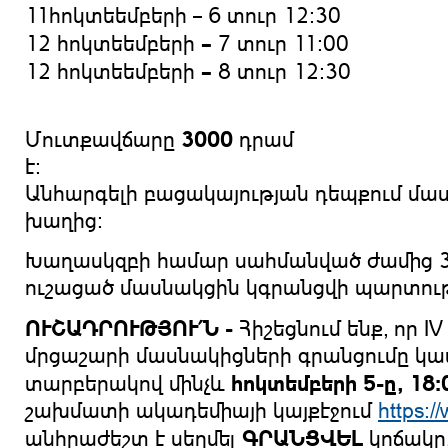
11հոկտեեմբերի – 6 տուր 12:30
–
12 հոկտեեմբերի
7 տուր 11:00
–
12 հոկտեեմբերի
8 տուր 12:30
3000
Մուտքավճարը
դրամ
է
Անհարգելի բացակայության դեպքում մա
խաղից:
Խաղասկզբի համար սահմանված ժամից 3
ուշացած մասնակցին կգրանցվի պարտութ
ՈՒՇԱԴՐՈՒԹՅՈՒ՛Ն -
Հիշեցնում ենք, որ 
մրցաշարի մասնակիցների գրանցումը կատ
հոկտեմբերի 5-
ը, 18:
տարբերակով մինչև
շախմատի ակադեմիայի կայքէջում
https:
ԳՐԱՆՑՎԵԼ
անհրաժեշտ է սեղմել
կոճակը,